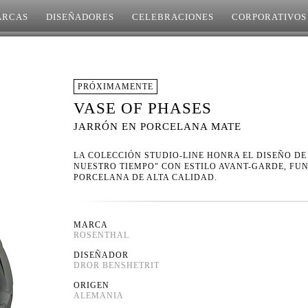
PIO MANZÙ
ARCAS
DISEÑADORES
POLTRONA FRAU R. & D.
CELEBRACIONES
CORPORATIVOS
ROBIN PLATT
ROBIN PLATT + SHARON YANG
RODOLFO DORDONI
RONAN & ERWAN BOUROULLEC
PRÓXIMAMENTE
ROSITA MISSONI
SORI YANAGUI
VASE OF PHASES
STEVEN BLAESS
JARRÓN EN PORCELANA MATE
TAPIO WIRKKALA
THEO WILLIAMS
LA COLECCIÓN STUDIO-LINE HONRA EL DISEÑO DE
TOM DIXON
NUESTRO TIEMPO" CON ESTILO AVANT-GARDE, FU
TOM KOVAC
PORCELANA DE ALTA CALIDAD.
UFFICIO TECNICO ALESSI
VERNER PANTON
MARCA
ROSENTHAL
DISEÑADOR
DROR BENSHETRIT
ORIGEN
ALEMANIA